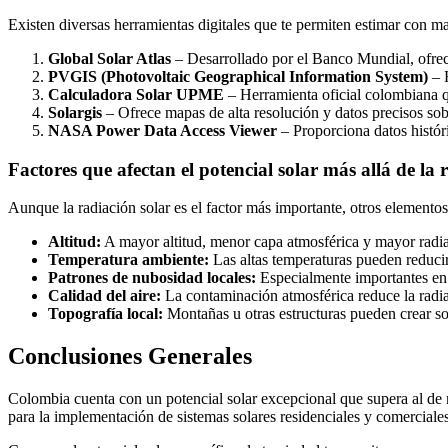
Existen diversas herramientas digitales que te permiten estimar con may
Global Solar Atlas
– Desarrollado por el Banco Mundial, ofrece
PVGIS (Photovoltaic Geographical Information System)
– H
Calculadora Solar UPME
– Herramienta oficial colombiana qu
Solargis
– Ofrece mapas de alta resolución y datos precisos sob
NASA Power Data Access Viewer
– Proporciona datos históri
Factores que afectan el potencial solar más allá de la 
Aunque la radiación solar es el factor más importante, otros elementos
Altitud:
A mayor altitud, menor capa atmosférica y mayor radia
Temperatura ambiente:
Las altas temperaturas pueden reducir 
Patrones de nubosidad locales:
Especialmente importantes en
Calidad del aire:
La contaminación atmosférica reduce la radia
Topografía local:
Montañas u otras estructuras pueden crear s
Conclusiones Generales
Colombia cuenta con un potencial solar excepcional que supera al de m
para la implementación de sistemas solares residenciales y comerciales