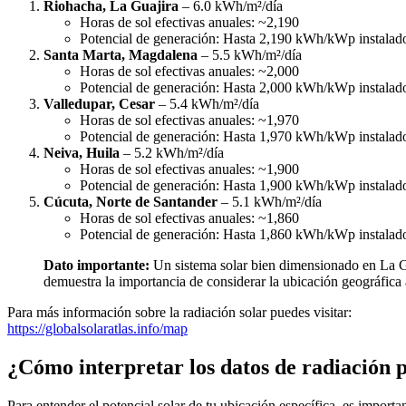
Riohacha, La Guajira
– 6.0 kWh/m²/día
Horas de sol efectivas anuales: ~2,190
Potencial de generación: Hasta 2,190 kWh/kWp instalad
Santa Marta, Magdalena
– 5.5 kWh/m²/día
Horas de sol efectivas anuales: ~2,000
Potencial de generación: Hasta 2,000 kWh/kWp instalad
Valledupar, Cesar
– 5.4 kWh/m²/día
Horas de sol efectivas anuales: ~1,970
Potencial de generación: Hasta 1,970 kWh/kWp instalad
Neiva, Huila
– 5.2 kWh/m²/día
Horas de sol efectivas anuales: ~1,900
Potencial de generación: Hasta 1,900 kWh/kWp instalad
Cúcuta, Norte de Santander
– 5.1 kWh/m²/día
Horas de sol efectivas anuales: ~1,860
Potencial de generación: Hasta 1,860 kWh/kWp instalad
Dato importante:
Un sistema solar bien dimensionado en La Gu
demuestra la importancia de considerar la ubicación geográfica a
Para más información sobre la radiación solar puedes visitar:
https://globalsolaratlas.info/map
¿Cómo interpretar los datos de radiación 
Para entender el potencial solar de tu ubicación específica, es importan