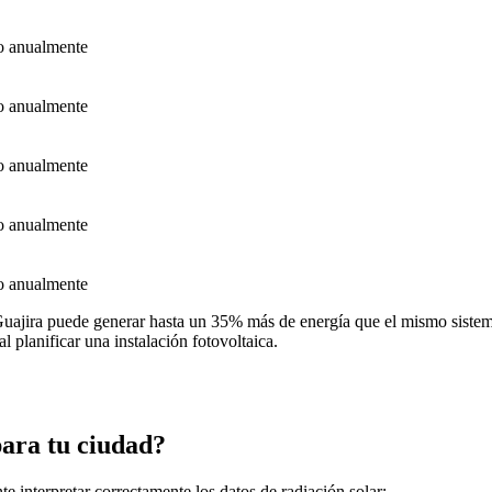
o anualmente
o anualmente
o anualmente
o anualmente
o anualmente
ajira puede generar hasta un 35% más de energía que el mismo sistema
l planificar una instalación fotovoltaica.
para tu ciudad?
te interpretar correctamente los datos de radiación solar: