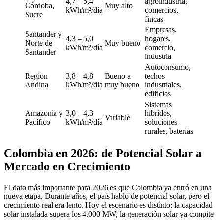
4,7 – 5,4
agroindustria,
Córdoba,
Muy alto
kWh/m²/día
comercios,
Sucre
fincas
Empresas,
Santander y
4,3 – 5,0
hogares,
Norte de
Muy bueno
kWh/m²/día
comercio,
Santander
industria
Autoconsumo,
Región
3,8 – 4,8
Bueno a
techos
Andina
kWh/m²/día
muy bueno
industriales,
edificios
Sistemas
Amazonia y
3,0 – 4,3
híbridos,
Variable
Pacífico
kWh/m²/día
soluciones
rurales, baterías
Colombia en 2026: de Potencial Solar a
Mercado en Crecimiento
El dato más importante para 2026 es que Colombia ya entró en una
nueva etapa. Durante años, el país habló de potencial solar, pero el
crecimiento real era lento. Hoy el escenario es distinto: la capacidad
solar instalada supera los 4.000 MW, la generación solar ya compite