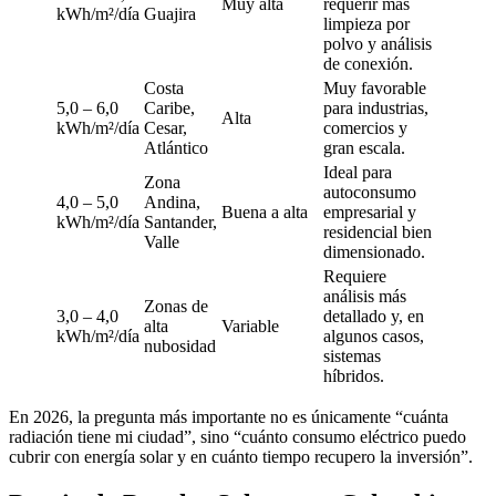
Muy alta
requerir más
kWh/m²/día
Guajira
limpieza por
polvo y análisis
de conexión.
Costa
Muy favorable
5,0 – 6,0
Caribe,
para industrias,
Alta
kWh/m²/día
Cesar,
comercios y
Atlántico
gran escala.
Ideal para
Zona
autoconsumo
4,0 – 5,0
Andina,
Buena a alta
empresarial y
kWh/m²/día
Santander,
residencial bien
Valle
dimensionado.
Requiere
análisis más
Zonas de
3,0 – 4,0
detallado y, en
alta
Variable
kWh/m²/día
algunos casos,
nubosidad
sistemas
híbridos.
En 2026, la pregunta más importante no es únicamente “cuánta
radiación tiene mi ciudad”, sino “cuánto consumo eléctrico puedo
cubrir con energía solar y en cuánto tiempo recupero la inversión”.