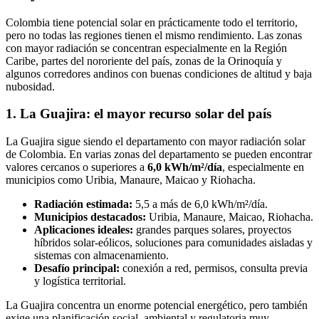
Colombia tiene potencial solar en prácticamente todo el territorio,
pero no todas las regiones tienen el mismo rendimiento. Las zonas
con mayor radiación se concentran especialmente en la Región
Caribe, partes del nororiente del país, zonas de la Orinoquía y
algunos corredores andinos con buenas condiciones de altitud y baja
nubosidad.
1. La Guajira: el mayor recurso solar del país
La Guajira sigue siendo el departamento con mayor radiación solar
de Colombia. En varias zonas del departamento se pueden encontrar
valores cercanos o superiores a
6,0 kWh/m²/día
, especialmente en
municipios como Uribia, Manaure, Maicao y Riohacha.
Radiación estimada:
5,5 a más de 6,0 kWh/m²/día.
Municipios destacados:
Uribia, Manaure, Maicao, Riohacha.
Aplicaciones ideales:
grandes parques solares, proyectos
híbridos solar-eólicos, soluciones para comunidades aisladas y
sistemas con almacenamiento.
Desafío principal:
conexión a red, permisos, consulta previa
y logística territorial.
La Guajira concentra un enorme potencial energético, pero también
exige una planificación social, ambiental y regulatoria muy