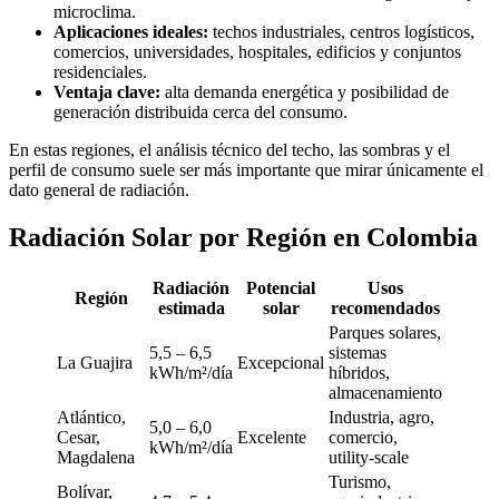
microclima.
Aplicaciones ideales:
techos industriales, centros logísticos,
comercios, universidades, hospitales, edificios y conjuntos
residenciales.
Ventaja clave:
alta demanda energética y posibilidad de
generación distribuida cerca del consumo.
En estas regiones, el análisis técnico del techo, las sombras y el
perfil de consumo suele ser más importante que mirar únicamente el
dato general de radiación.
Radiación Solar por Región en Colombia
Radiación
Potencial
Usos
Región
estimada
solar
recomendados
Parques solares,
5,5 – 6,5
sistemas
La Guajira
Excepcional
kWh/m²/día
híbridos,
almacenamiento
Atlántico,
Industria, agro,
5,0 – 6,0
Cesar,
Excelente
comercio,
kWh/m²/día
Magdalena
utility-scale
Turismo,
Bolívar,