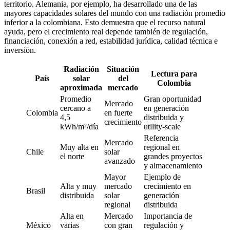
territorio. Alemania, por ejemplo, ha desarrollado una de las
mayores capacidades solares del mundo con una radiación promedio
inferior a la colombiana. Esto demuestra que el recurso natural
ayuda, pero el crecimiento real depende también de regulación,
financiación, conexión a red, estabilidad jurídica, calidad técnica e
inversión.
Radiación
Situación
Lectura para
País
solar
del
Colombia
aproximada
mercado
Promedio
Gran oportunidad
Mercado
cercano a
en generación
Colombia
en fuerte
4,5
distribuida y
crecimiento
kWh/m²/día
utility-scale
Referencia
Mercado
Muy alta en
regional en
Chile
solar
el norte
grandes proyectos
avanzado
y almacenamiento
Mayor
Ejemplo de
Alta y muy
mercado
crecimiento en
Brasil
distribuida
solar
generación
regional
distribuida
Alta en
Mercado
Importancia de
México
varias
con gran
regulación y