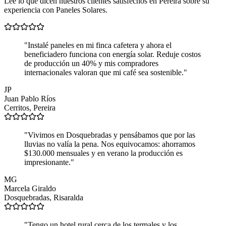
Lee lo que dicen nuestros clientes satisfechos en Pereira sobre su
experiencia con Paneles Solares.
"Instalé paneles en mi finca cafetera y ahora el
beneficiadero funciona con energía solar. Reduje costos
de producción un 40% y mis compradores
internacionales valoran que mi café sea sostenible."
JP
Juan Pablo Ríos
Cerritos, Pereira
"Vivimos en Dosquebradas y pensábamos que por las
lluvias no valía la pena. Nos equivocamos: ahorramos
$130.000 mensuales y en verano la producción es
impresionante."
MG
Marcela Giraldo
Dosquebradas, Risaralda
"Tengo un hotel rural cerca de los termales y los