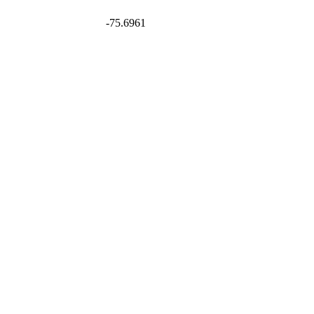
Coordenadas: 4.8133, -75.6961