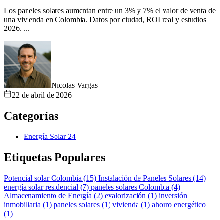
Los paneles solares aumentan entre un 3% y 7% el valor de venta de
una vivienda en Colombia. Datos por ciudad, ROI real y estudios
2026. ...
Nicolas Vargas
22 de abril de 2026
Categorías
Energía Solar
24
Etiquetas Populares
Potencial solar Colombia (15)
Instalación de Paneles Solares (14)
energía solar residencial (7)
paneles solares Colombia (4)
Almacenamiento de Energía (2)
evalorización (1)
inversión
inmobiliaria (1)
paneles solares (1)
vivienda (1)
ahorro energético
(1)