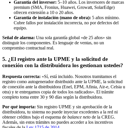
Garantía del inversor:
5–10 años. Los inversores de marcas
premium (SMA, Fronius, Huawei, Growatt, SolarEdge)
ofrecen extensión a 10 o 20 años.
Garantía de instalación (mano de obra):
5 años mínimo.
Cubre fallos por instalación incorrecta, no por defectos del
equipo.
Señal de alarma:
Una sola garantía global «de 25 años» sin
distinguir los componentes. Es lenguaje de ventas, no un
compromiso contractual real.
5. ¿El registro ante la UPME y la solicitud de
conexión con la distribuidora los gestionan ustedes?
Respuesta correcta:
«Sí, está incluido. Nosotros tramitamos el
registro como autogenerador distribuido ante la UPME, la solicitud
de conexión ante la distribuidora (Enel, EPM, Afinia, Air-e, Celsia u
otra) y te entregamos copia de todos los radicados». El trámite
completo toma entre 30 y 90 días según la distribuidora.
Por qué importa:
Sin registro UPME y sin aprobación de la
distribuidora, tu sistema no puede inyectar excedentes a la red ni
obtener créditos bajo el esquema de
balance neto
de la CREG.
Además, sin estos trámites no puedes acceder a los incentivos
fiscales de la
Ley 1715 de 2014
.