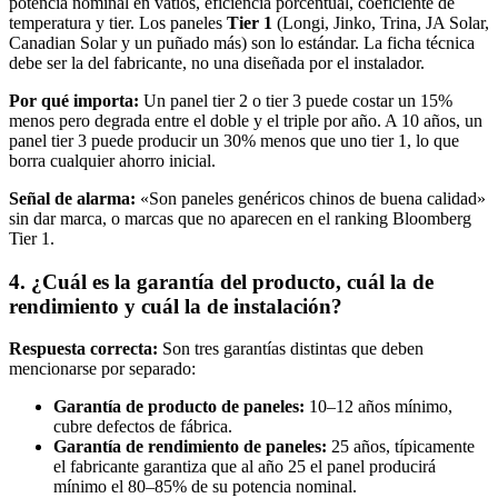
potencia nominal en vatios, eficiencia porcentual, coeficiente de
temperatura y tier. Los paneles
Tier 1
(Longi, Jinko, Trina, JA Solar,
Canadian Solar y un puñado más) son lo estándar. La ficha técnica
debe ser la del fabricante, no una diseñada por el instalador.
Por qué importa:
Un panel tier 2 o tier 3 puede costar un 15%
menos pero degrada entre el doble y el triple por año. A 10 años, un
panel tier 3 puede producir un 30% menos que uno tier 1, lo que
borra cualquier ahorro inicial.
Señal de alarma:
«Son paneles genéricos chinos de buena calidad»
sin dar marca, o marcas que no aparecen en el ranking Bloomberg
Tier 1.
4. ¿Cuál es la garantía del producto, cuál la de
rendimiento y cuál la de instalación?
Respuesta correcta:
Son tres garantías distintas que deben
mencionarse por separado:
Garantía de producto de paneles:
10–12 años mínimo,
cubre defectos de fábrica.
Garantía de rendimiento de paneles:
25 años, típicamente
el fabricante garantiza que al año 25 el panel producirá
mínimo el 80–85% de su potencia nominal.