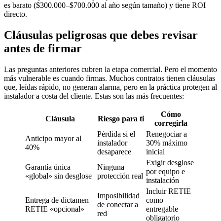
es barato ($300.000–$700.000 al año según tamaño) y tiene ROI
directo.
Cláusulas peligrosas que debes revisar
antes de firmar
Las preguntas anteriores cubren la etapa comercial. Pero el momento
más vulnerable es cuando firmas. Muchos contratos tienen cláusulas
que, leídas rápido, no generan alarma, pero en la práctica protegen al
instalador a costa del cliente. Estas son las más frecuentes:
Cómo
Cláusula
Riesgo para ti
corregirla
Pérdida si el
Renegociar a
Anticipo mayor al
instalador
30% máximo
40%
desaparece
inicial
Exigir desglose
Garantía única
Ninguna
por equipo e
«global» sin desglose
protección real
instalación
Incluir RETIE
Imposibilidad
Entrega de dictamen
como
de conectar a
RETIE «opcional»
entregable
red
obligatorio