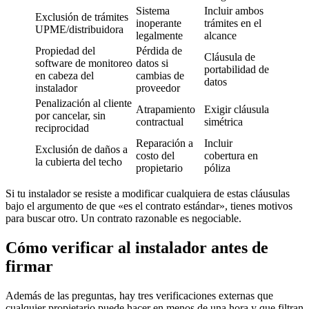
Sistema
Incluir ambos
Exclusión de trámites
inoperante
trámites en el
UPME/distribuidora
legalmente
alcance
Propiedad del
Pérdida de
Cláusula de
software de monitoreo
datos si
portabilidad de
en cabeza del
cambias de
datos
instalador
proveedor
Penalización al cliente
Atrapamiento
Exigir cláusula
por cancelar, sin
contractual
simétrica
reciprocidad
Reparación a
Incluir
Exclusión de daños a
costo del
cobertura en
la cubierta del techo
propietario
póliza
Si tu instalador se resiste a modificar cualquiera de estas cláusulas
bajo el argumento de que «es el contrato estándar», tienes motivos
para buscar otro. Un contrato razonable es negociable.
Cómo verificar al instalador antes de
firmar
Además de las preguntas, hay tres verificaciones externas que
cualquier propietario puede hacer en menos de una hora y que filtran