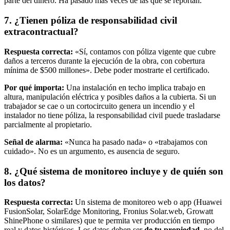
parte del dinero. Ha pasado más veces de las que se reportan.
7. ¿Tienen póliza de responsabilidad civil
extracontractual?
Respuesta correcta:
«Sí, contamos con póliza vigente que cubre
daños a terceros durante la ejecución de la obra, con cobertura
mínima de $500 millones». Debe poder mostrarte el certificado.
Por qué importa:
Una instalación en techo implica trabajo en
altura, manipulación eléctrica y posibles daños a la cubierta. Si un
trabajador se cae o un cortocircuito genera un incendio y el
instalador no tiene póliza, la responsabilidad civil puede trasladarse
parcialmente al propietario.
Señal de alarma:
«Nunca ha pasado nada» o «trabajamos con
cuidado». No es un argumento, es ausencia de seguro.
8. ¿Qué sistema de monitoreo incluye y de quién son
los datos?
Respuesta correcta:
Un sistema de monitoreo web o app (Huawei
FusionSolar, SolarEdge Monitoring, Fronius Solar.web, Growatt
ShinePhone o similares) que te permita ver producción en tiempo
real y datos históricos. Los datos deben ser
de tu propiedad
, no del