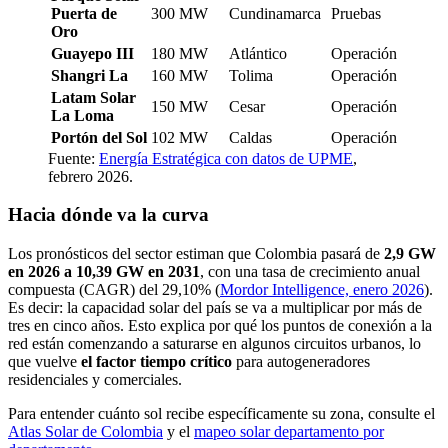
Puerta de
300 MW
Cundinamarca
Pruebas
Oro
Guayepo III
180 MW
Atlántico
Operación
Shangri La
160 MW
Tolima
Operación
Latam Solar
150 MW
Cesar
Operación
La Loma
Portón del Sol
102 MW
Caldas
Operación
Fuente:
Energía Estratégica con datos de UPME
,
febrero 2026.
Hacia dónde va la curva
Los pronósticos del sector estiman que Colombia pasará de
2,9 GW
en 2026 a 10,39 GW en 2031
, con una tasa de crecimiento anual
compuesta (CAGR) del 29,10% (
Mordor Intelligence, enero 2026
).
Es decir: la capacidad solar del país se va a multiplicar por más de
tres en cinco años. Esto explica por qué los puntos de conexión a la
red están comenzando a saturarse en algunos circuitos urbanos, lo
que vuelve
el factor tiempo crítico
para autogeneradores
residenciales y comerciales.
Para entender cuánto sol recibe específicamente su zona, consulte el
Atlas Solar de Colombia
y el
mapeo solar departamento por