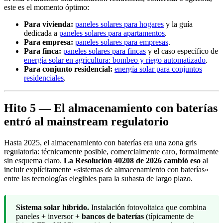
este es el momento óptimo:
Para vivienda:
paneles solares para hogares
y la guía
dedicada a
paneles solares para apartamentos
.
Para empresa:
paneles solares para empresas
.
Para finca:
paneles solares para fincas
y el caso específico de
energía solar en agricultura: bombeo y riego automatizado
.
Para conjunto residencial:
energía solar para conjuntos
residenciales
.
Hito 5 — El almacenamiento con baterías
entró al mainstream regulatorio
Hasta 2025, el almacenamiento con baterías era una zona gris
regulatoria: técnicamente posible, comercialmente caro, formalmente
sin esquema claro.
La Resolución 40208 de 2026 cambió eso
al
incluir explícitamente «sistemas de almacenamiento con baterías»
entre las tecnologías elegibles para la subasta de largo plazo.
Sistema solar híbrido.
Instalación fotovoltaica que combina
paneles + inversor +
bancos de baterías
(típicamente de