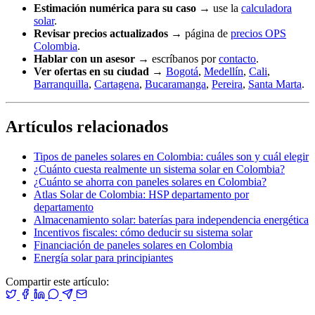
Estimación numérica para su caso
→ use la
calculadora
solar
.
Revisar precios actualizados
→ página de
precios OPS
Colombia
.
Hablar con un asesor
→ escríbanos por
contacto
.
Ver ofertas en su ciudad
→
Bogotá
,
Medellín
,
Cali
,
Barranquilla
,
Cartagena
,
Bucaramanga
,
Pereira
,
Santa Marta
.
Artículos relacionados
Tipos de paneles solares en Colombia: cuáles son y cuál elegir
¿Cuánto cuesta realmente un sistema solar en Colombia?
¿Cuánto se ahorra con paneles solares en Colombia?
Atlas Solar de Colombia: HSP departamento por
departamento
Almacenamiento solar: baterías para independencia energética
Incentivos fiscales: cómo deducir su sistema solar
Financiación de paneles solares en Colombia
Energía solar para principiantes
Compartir este artículo: