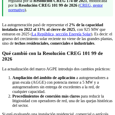
regulada por la
Resolución CREG 174 de 2021
, modificada
por la
Resolución CREG 101 99 de 2026
(
CREG, gestor
normativo
).
La autogeneración pasó de representar el
2% de la capacidad
instalada en 2022 al 13% al cierre de 2025
, con 925 MW que
entraron en 2025 (
La República, sección Energía Solar
). Es decir: el
grueso del crecimiento solar reciente no viene de las grandes plantas,
sino de
techos residenciales, comerciales e industriales
.
Qué cambió con la Resolución CREG 101 99 de
2026
La actualización del marco AGPE introdujo dos cambios prácticos:
Ampliación del ámbito de aplicación
a autogeneradores a
gran escala (AGGE) con potencia menor a 5 MW y a
autogeneradores sin entrega de excedentes a la red, de
cualquier capacidad.
Procedimientos de conexión más claros
para reducir la
litigiosidad con operadores de red, una de las quejas históricas
del sector.
Si está evaluando una instalación residencial, comercial o agrícola,