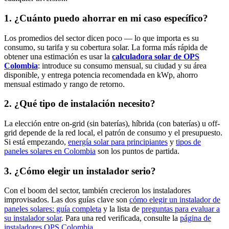
1. ¿Cuánto puedo ahorrar en mi caso específico?
Los promedios del sector dicen poco — lo que importa es su
consumo, su tarifa y su cobertura solar. La forma más rápida de
obtener una estimación es usar la
calculadora solar de OPS
Colombia
: introduce su consumo mensual, su ciudad y su área
disponible, y entrega potencia recomendada en kWp, ahorro
mensual estimado y rango de retorno.
2. ¿Qué tipo de instalación necesito?
La elección entre on-grid (sin baterías), híbrida (con baterías) u off-
grid depende de la red local, el patrón de consumo y el presupuesto.
Si está empezando,
energía solar para principiantes
y
tipos de
paneles solares en Colombia
son los puntos de partida.
3. ¿Cómo elegir un instalador serio?
Con el boom del sector, también crecieron los instaladores
improvisados. Las dos guías clave son
cómo elegir un instalador de
paneles solares: guía completa
y la lista de
preguntas para evaluar a
su instalador solar
. Para una red verificada, consulte la
página de
instaladores OPS Colombia
.