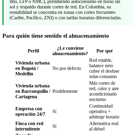
litio, LFP o NMC), permitiendo autoconsumo en horas sin
sol y respaldo durante cortes de red. En Colombia, su
rentabilidad se concentra en zonas con cortes frecuentes
(Caribe, Pacífico, ZNI) o con tarifas horarias diferenciadas.
Para quién tiene sentido el almacenamiento
¿Le conviene
Perfil
Por qué
almacenamiento?
Red estable,
Vivienda urbana
balance neto
en Bogotá /
No por defecto
cubre el desfase
Medellín
solar-consumo
Más cortes de
Vivienda urbana
red, calor y aire
en Barranquilla /
Posiblemente
acondicionado
Cartagena
nocturno
Continuidad
Empresa con
Sí
operativa +
operación 24/7
arbitraje horario
Finca con red
Alternativa real
Sí
intermitente
al diésel