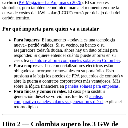
carbón
(
PV Magazine LatAm, marzo 2026
). El sorpaso es
simbólico, pero también económico: marca el momento en que la
curva de costos del kWh solar (LCOE) cruzó por debajo de la del
carbón térmico.
Por qué importa para quien va a instalar
Para hogares.
El argumento «todavía es una tecnología
nueva» perdió validez. Si su vecino, su banco o su
aseguradora todavía dudan, ahora hay un dato oficial para
responder. Si quiere entender cuánto puede ahorrar en su
caso, lea
cuánto se ahorra con paneles solares en Colombia
.
Para empresas.
Los comercializadores eléctricos están
obligados a incorporar renovables en su portafolio. Esto
presiona a la baja los precios de PPA (acuerdos de compra) y
abre la puerta a contratos corporativos más ventajosos. Más
sobre la lógica financiera en
paneles solares para empresas
.
Para fincas y zonas rurales.
El caso para sustituir
generación diésel se volvió más fuerte. El
análisis
comparativo paneles solares vs generadores diésel
explica el
retorno típico.
Hito 2 — Colombia superó los 3 GW de